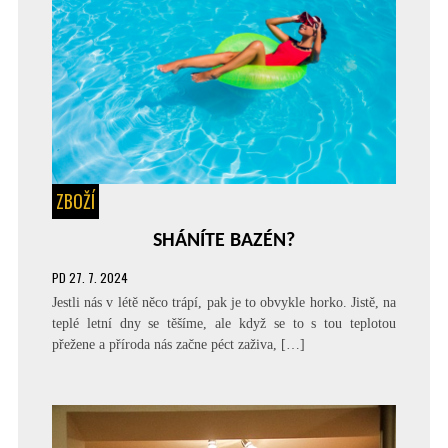
ZBOŽÍ
SHÁNÍTE BAZÉN?
PD
27. 7. 2024
Jestli nás v létě něco trápí, pak je to obvykle horko. Jistě, na
teplé letní dny se těšíme, ale když se to s tou teplotou
přežene a příroda nás začne péct zaživa, […]