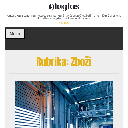
Aluglas
Chtěli byste poznat internetovou stránku, které na vás skutečně záleží? To není žádný problém.
Na naši stránku přece můžete v mžiku zavítat.
7. 8. 2026
Menu
Rubrika:
Zboží