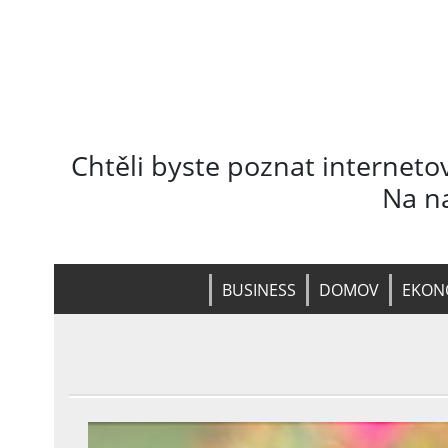
Chtěli byste poznat interneto
Na na
BUSINESS
DOMOV
EKON