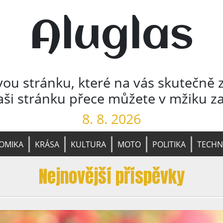
Aluglas
vou stránku, které na vás skutečně 
ši stránku přece můžete v mžiku za
8. 8. 2026
OMIKA
KRÁSA
KULTURA
MOTO
POLITIKA
TECHN
Nejnovější příspěvky