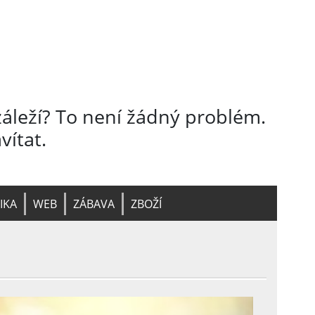
záleží? To není žádný problém.
vítat.
IKA
WEB
ZÁBAVA
ZBOŽÍ