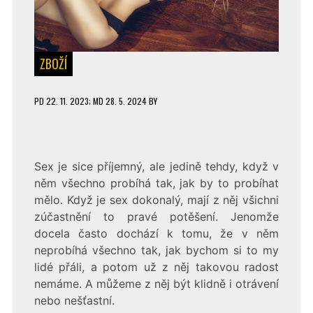
ZBOŽÍ
PD
22. 11. 2023
; MD 28. 5. 2024
BY
Sex je sice příjemný, ale jedině tehdy, když v
něm všechno probíhá tak, jak by to probíhat
mělo. Když je sex dokonalý, mají z něj všichni
zúčastnění to pravé potěšení. Jenomže
docela často dochází k tomu, že v něm
neprobíhá všechno tak, jak bychom si to my
lidé přáli, a potom už z něj takovou radost
nemáme. A můžeme z něj být klidně i otrávení
nebo nešťastní.