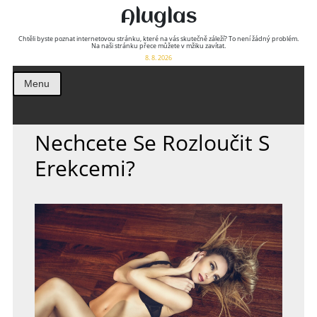
Aluglas
Chtěli byste poznat internetovou stránku, které na vás skutečně záleží? To není žádný problém.
Na naši stránku přece můžete v mžiku zavítat.
8. 8. 2026
Menu
Nechcete Se Rozloučit S
Erekcemi?