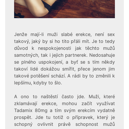
Jenže mají-li muži slabé erekce, není sex
takový, jaký by si ho tito přáli mít. Je to tedy
důvod k nespokojenosti jak těchto mužů
samotných, tak i jejich partnerek. Nedosahuje
se plného uspokojení, a byť se s tím někdy
takoví lidé dokážou smířit, přece jenom jim
takové potěšení schází. A rádi by to změnili k
lepšímu, kdyby to šlo.
A ono to naštěstí často jde. Muži, které
zklamávají erekce, mohou začít využívat
Tadamix 80mg
a tím svým erekcím vydatně
prospět. Jde tu totiž o přípravek, který je
schopný ovlivnit právě schopnost mužů