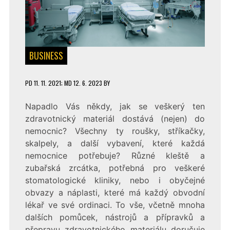
BUSINESS
PD
11. 11. 2021
; MD 12. 6. 2023
BY
Napadlo Vás někdy, jak se veškerý ten
zdravotnický materiál dostává (nejen) do
nemocnic? Všechny ty roušky, stříkačky,
skalpely, a další vybavení, které každá
nemocnice potřebuje? Různé kleště a
zubařská zrcátka, potřebná pro veškeré
stomatologické kliniky, nebo i obyčejné
obvazy a náplasti, které má každý obvodní
lékař ve své ordinaci. To vše, včetně mnoha
dalších pomůcek, nástrojů a přípravků a
přepravu zdravotnického materiálu
doručuje