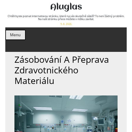
Aluglas
Chtěli byste poznat internetovou stránku, které na vás skutečně záleží? To není žádný problém.
Na naši stránku přece můžete v mžiku zavítat.
9. 8. 2026
Menu
Zásobování A Přeprava
Zdravotnického
Materiálu