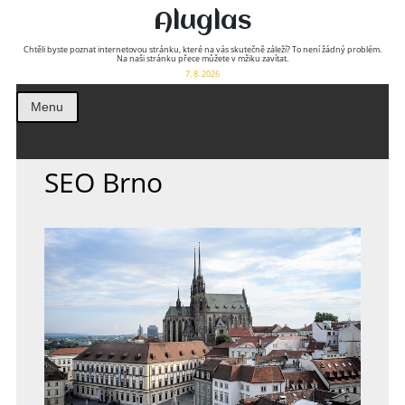
Aluglas
Chtěli byste poznat internetovou stránku, které na vás skutečně záleží? To není žádný problém.
Na naši stránku přece můžete v mžiku zavítat.
7. 8. 2026
Menu
SEO Brno