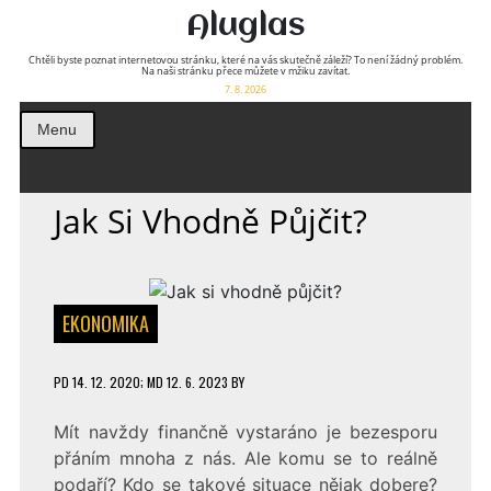
Aluglas
Chtěli byste poznat internetovou stránku, které na vás skutečně záleží? To není žádný problém.
Na naši stránku přece můžete v mžiku zavítat.
7. 8. 2026
Menu
Jak Si Vhodně Půjčit?
EKONOMIKA
PD
14. 12. 2020
; MD 12. 6. 2023
BY
Mít navždy finančně vystaráno je bezesporu
přáním mnoha z nás. Ale komu se to reálně
podaří? Kdo se takové situace nějak dobere?