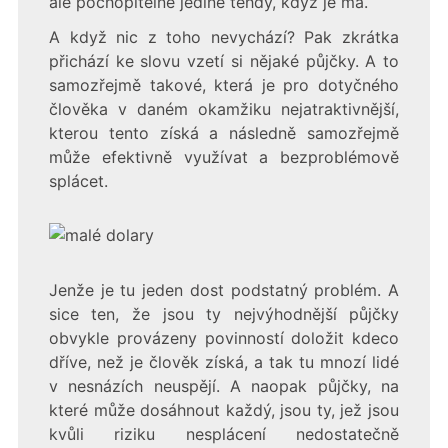
ale pochopitelně jedině tehdy, když je má.
A když nic z toho nevychází? Pak zkrátka
přichází ke slovu vzetí si nějaké půjčky. A to
samozřejmě takové, která je pro dotyčného
člověka v daném okamžiku nejatraktivnější,
kterou tento získá a následně samozřejmě
může efektivně využívat a bezproblémově
splácet.
Jenže je tu jeden dost podstatný problém. A
sice ten, že jsou ty nejvýhodnější půjčky
obvykle provázeny povinností doložit kdeco
dříve, než je člověk získá, a tak tu mnozí lidé
v nesnázích neuspějí. A naopak půjčky, na
které může dosáhnout každý, jsou ty, jež jsou
kvůli riziku nesplácení nedostatečně