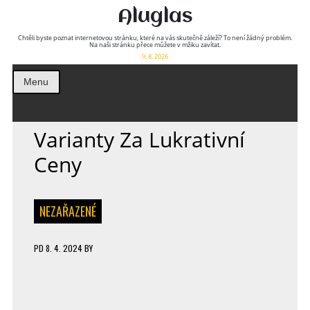
Aluglas
Chtěli byste poznat internetovou stránku, které na vás skutečně záleží? To není žádný problém.
Na naši stránku přece můžete v mžiku zavítat.
9. 8. 2026
Menu
Varianty Za Lukrativní
Ceny
NEZAŘAZENÉ
PD
8. 4. 2024
BY