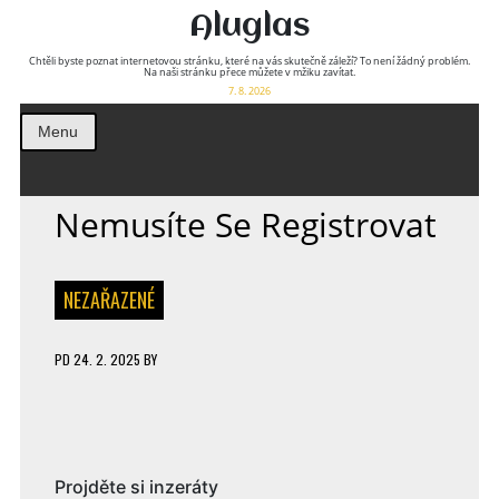
Aluglas
Chtěli byste poznat internetovou stránku, které na vás skutečně záleží? To není žádný problém.
Na naši stránku přece můžete v mžiku zavítat.
7. 8. 2026
Menu
Nemusíte Se Registrovat
NEZAŘAZENÉ
PD
24. 2. 2025
BY
Projděte si inzeráty