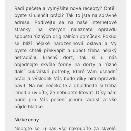
Rádi pečete a vymýšlíte nové recepty? Chtěli
byste si ulehčit práci? Tak to jste na správné
adrese. Podívejte se na naše internetové
stránky, na kterých naleznete opravdu
spoustu různých originálních pomůcek. Pokud
se blíží nějaké narozeninová oslava a Vy
byste chtěli překvapit a upéct třeba nějaký
netradiční, krásný dort, tak si u nás
objednejte skvělé formy na dorty a různé
další
cukrářské potřeby
, které Vám usnadní
práci a výsledek Vás bude díky nim opravdu
bavit. Na nic nečekejte a objednejte si třeba
ihned a uvidíte, že nebudete litovat. Díky nám
bude pro Vás pečení jenom radost a vše
půjde hladce.
Nízké ceny
Nebojte se, u nás vše nakoupíte za skvělé,