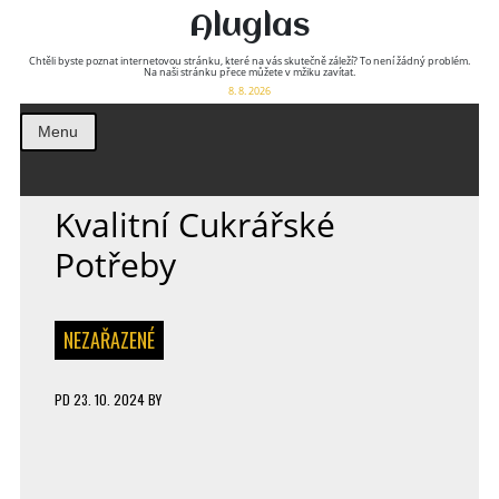
Aluglas
Chtěli byste poznat internetovou stránku, které na vás skutečně záleží? To není žádný problém.
Na naši stránku přece můžete v mžiku zavítat.
8. 8. 2026
Menu
Kvalitní Cukrářské
Potřeby
NEZAŘAZENÉ
PD
23. 10. 2024
BY